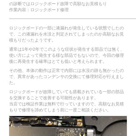
の診断ではロジックボード故障で高額なお見積もり
作業内容：ロジックボード修理
━━━━━━━━━━━━━━━━━━━━━━━━━━━━━
ロジックボードの一部に液漏れが発生している状態でしたの
で、この液漏れを水没と判定されてしまったのか高額なお見
積もりだったようです。
通常は1年や2年でこのような症状が発生する部品では無く、
使い方によって発生する様な部品でもないので、今回の修理
後に再発生する確率はとても低いと考えられます。
その他、本体の動作は正常で内部には水没の跡も無かったの
で、異常があったコンデンサの交換にて修理対応が行えまし
た。
ロジックボードが故障していても搭載されている一部の部品
を交換することで改善する可能性があります。
当店では検証作業は無料で行っていますので、高額なお見積
もりで修理を諦めてしまう前に一度ご相談ください。