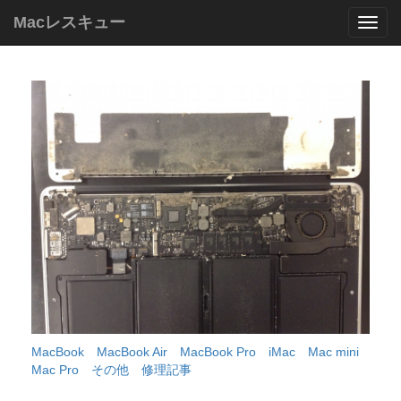
Macレスキュー
Mac
レ
ス
キ
ュ
ー
MacBook
MacBook Air
MacBook Pro
iMac
Mac mini
Mac Pro
その他
修理記事